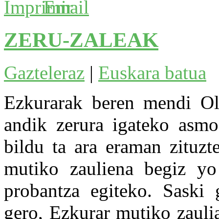
ZERU-ZALEAK
Gazteleraz
|
Euskara batua
E
zkurarak beren mendi Oli
andik zerura igateko asmo
bildu ta ara eraman zituzte
mutiko zauliena begiz yo 
probantza egiteko. Saski 
gero, Ezkurar mutiko zauli