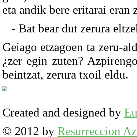
eta andik bere eritarai eran 
- Bat bear dut zerura eltze
Geiago etzagoen ta zeru-al
¿zer egin zuten? Azpirengo
beintzat, zerura txoil eldu.
Created and designed by
Eu
© 2012 by
Resurreccion A