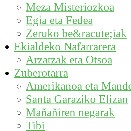
Meza Misteriozkoa
Egia eta Fedea
Zeruko be&racute;iak
Ekialdeko Nafarrarera
Arzatzak eta Otsoa
Zuberotarra
Amerikanoa eta Mand
Santa Garaziko Elizan
Mañañiren negarak
Tibi