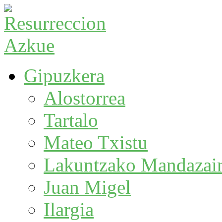
Gipuzkera
Alostorrea
Tartalo
Mateo Txistu
Lakuntzako Mandazai
Juan Migel
Ilargia