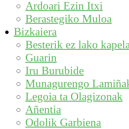
Ardoari Ezin Itxi
Berastegiko Muloa
Bizkaiera
Besterik ez lako kapela
Guarin
Iru Burubide
Munagurengo Lamiña
Legoia ta Olagizonak
Añentia
Odolik Garbiena