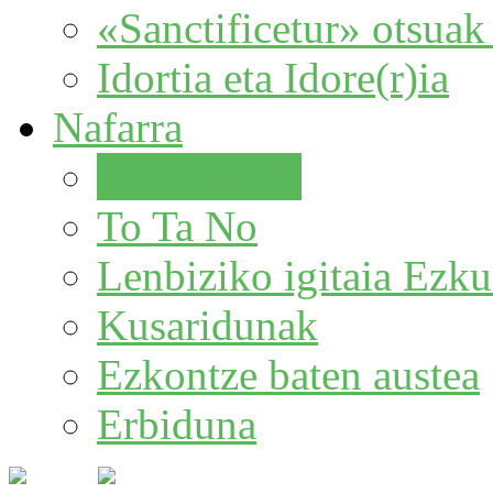
«Sanctificetur» otsuak
Idortia eta Idore(r)ia
Nafarra
Zeru-zaleak
To Ta No
Lenbiziko igitaia Ezk
Kusaridunak
Ezkontze baten austea
Erbiduna