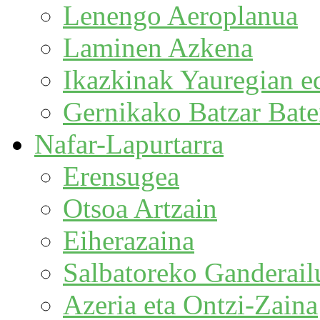
Lenengo Aeroplanua
Laminen Azkena
Ikazkinak Yauregian e
Gernikako Batzar Bat
Nafar-Lapurtarra
Erensugea
Otsoa Artzain
Eiherazaina
Salbatoreko Ganderail
Azeria eta Ontzi-Zaina